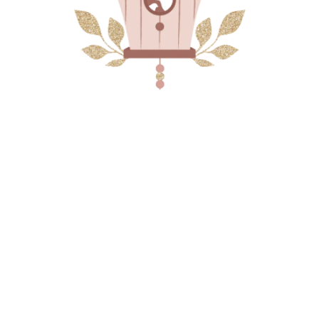
e enfant avec cette lune en bois qui mesure 30cm de haut.